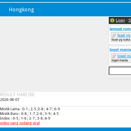
Hongkong
Login
·
S
tempat rum
buat yg
buat yg suka
togel mania
togel m
togel mania
RESULT HARI INI
2026-08-07
Mistik Lama : 0-1 ; 2-5 ;3-8 ; 4-7 ; 6-9
Mistik Baru : 0-8 ; 1-7 ;2-6 ; 3-9 ; 4-5
Index : 0-5 ; 1-6 ; 2-7 ; 3-8 ;4-9
video yang sedang viral