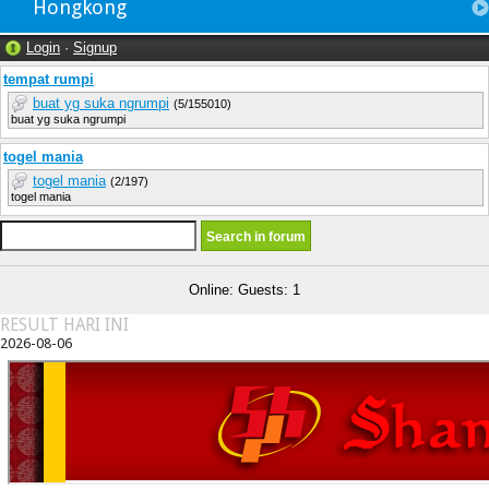
Hongkong
Login
·
Signup
tempat rumpi
buat yg suka ngrumpi
(5/155010)
buat yg suka ngrumpi
togel mania
togel mania
(2/197)
togel mania
Online: Guests: 1
RESULT HARI INI
2026-08-06